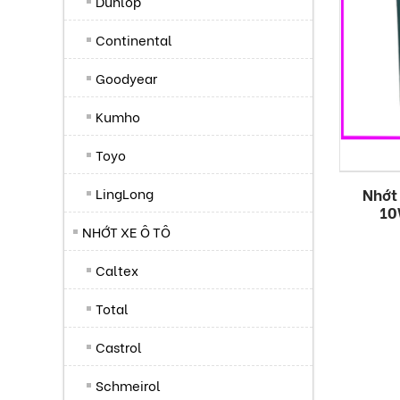
Dunlop
Continental
Goodyear
Kumho
Toyo
LingLong
Nhớt
10
NHỚT XE Ô TÔ
Caltex
Total
Castrol
Schmeirol