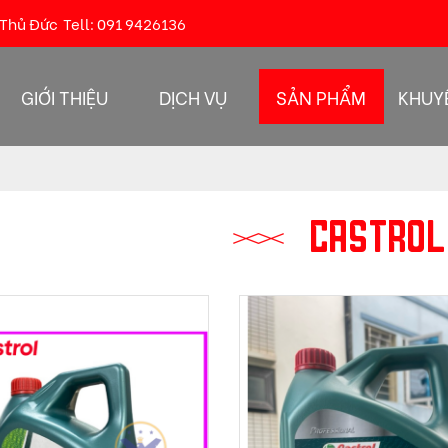
 Thủ Đức
Tell:
091 9426136
GIỚI THIỆU
DỊCH VỤ
SẢN PHẨM
KHUY
Castrol