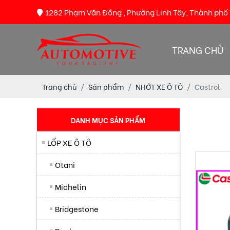
1282 Phạm Văn Đồng , Phường Linh Tây, Thành phố
TRANG CHỦ
Trang chủ
Sản phẩm
NHỚT XE Ô TÔ
Castrol
DANH MỤC SẢN PHẨM
LỐP XE Ô TÔ
Otani
Michelin
Bridgestone