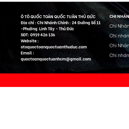
CHI NHÁ
Ô TÔ QUỐC TOÀN QUỐC TUÂN THỦ ĐỨC
Địa chỉ : Chi Nhánh Chính : 24 Đường Số 11
Chi Nhán
-Phường Linh Tây - Thủ Đức
SĐT: 0919 426 136
Chi nhán
Website :
Chi Nhán
otoquoctoanquoctuanthuduc.com
Email :
Chi nhán
quoctoanquoctuanhcm@gmail.com