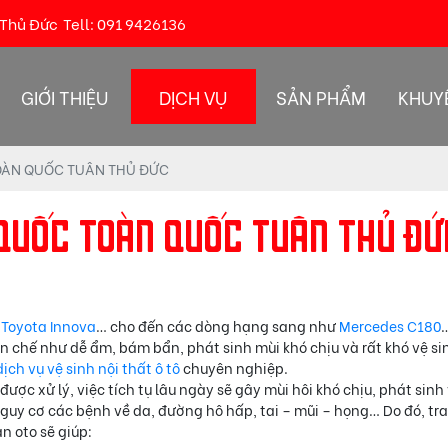
 Thủ Đức
Tell:
091 9426136
GIỚI THIỆU
DỊCH VỤ
SẢN PHẨM
KHUY
TOÀN QUỐC TUÂN THỦ ĐỨC
 QUỐC TOÀN QUỐC TUÂN THỦ ĐỨ
,
Toyota Innova
… cho đến các dòng hạng sang như
Mercedes C180
hạn chế như dễ ẩm, bám bẩn, phát sinh mùi khó chịu và rất khó vệ si
dịch vụ vệ sinh nội thất ô tô
chuyên nghiệp.
được xử lý, việc tích tụ lâu ngày sẽ gây mùi hôi khó chịu, phát sinh
uy cơ các bệnh về da, đường hô hấp, tai – mũi – họng… Do đó, tr
àn oto sẽ giúp: