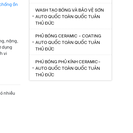
chống ồn
WASH TẠO BÓNG VÀ BẢO VỆ SƠN
AUTO QUỐC TOÀN QUỐC TUÂN
THỦ ĐỨC
PHỦ BÓNG CERAMIC - COATING
ng, nặng,
AUTO QUỐC TOÀN QUỐC TUÂN
ử dụng
THỦ ĐỨC
h vi
PHÚ BÓNG PHỦ KÍNH CERAMIC-
AUTO QUỐC TOÀN QUỐC TUÂN
THỦ ĐỨC
Có nhiều