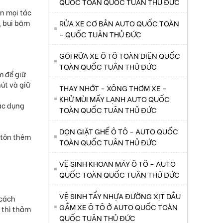
QUỐC TOÀN QUỐC TUÂN THỦ ĐỨC
ặn mọi tác
, bụi bặm
RỬA XE CƠ BẢN AUTO QUỐC TOÀN
- QUỐC TUÂN THỦ ĐỨC
GÓI RỮA XE Ô TÔ TOÀN DIỆN QUỐC
TOÀN QUỐC TUÂN THỦ ĐỨC
m để giữ
út và giữ
THAY NHỚT - XÔNG THƠM XE -
KHỬ MÙI MẤY LẠNH AUTO QUỐC
tác dụng
TOÀN QUỐC TUÂN THỦ ĐỨC
DỌN GIẶT GHẾ Ô TÔ - AUTO QUỐC
 tôn thêm
TOÀN QUỐC TUÂN THỦ ĐỨC
VỆ SINH KHOAN MÁY Ô TÔ - AUTO
QUỐC TOÀN QUỐC TUÂN THỦ ĐỨC
VỆ SINH TẨY NHỰA ĐƯỜNG XỊT DẦU
 cách
GẦM XE Ô TÔ Ở AUTO QUỐC TOÀN
 thì thảm
QUỐC TUÂN THỦ ĐỨC