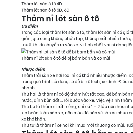
Thảm lót sàn ô tô 4D
Thảm lót sàn ô tô 5D, 6D
Thảm nỉ lót sàn ô tô
Ưu điểm
Trong các loại thảm lót sàn ô tô, thảm lót sàn nỉ có giá
giản, gia công không phức tạp, không mất nhiều thời gi
trượt khi di chuyển ra vào xe, vì tính chất vải nỉ dạng
Thảm nỉ lót sàn ô tô dễ bị bám bẩn và có mùi
Nhược điểm
Thảm trải sàn xe hơi loại nỉ có khá nhiều nhược điểm. Đ
trong quá trình sử dụng sẽ dễ bị xô lệch, xê dịch. Điều 
phanh.
Thứ hai là thảm nỉ có độ thấm hút rất cao, dễ bám bẩn n
nước, dính bùn đất… rồi bước vào xe. Việc vệ sinh thảm n
Thứ ba là thảm nỉ rất mỏng, chỉ có 1 – 2 lớp nên hầu 
kín hoàn toàn sàn xe, nên mức độ bảo vệ sàn xe chưa ca
xe khó khăn.
Thứ tư là thảm nỉ xe hơi khi mua mới thường có mùi. Tu
Thảm lót sàn ô tô bằng cao