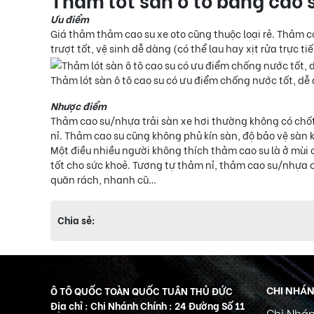
Ưu điểm
Giá thảm thảm cao su xe oto cũng thuộc loại rẻ. Thảm 
trượt tốt, vệ sinh dễ dàng (có thể lau hay xịt rửa trực t
Thảm lót sàn ô tô cao su có ưu điểm chống nước tốt, dễ
Nhược điểm
Thảm cao su/nhựa trải sàn xe hơi thường không có chốt
nỉ. Thảm cao su cũng không phủ kín sàn, độ bảo vệ sàn 
Một điều nhiều người không thích thảm cao su là ở mùi 
tốt cho sức khoẻ. Tương tự thảm nỉ, thảm cao su/nhựa c
quăn rách, nhanh cũ…
Chia sẻ:
CHI NHÁ
Ô TÔ QUỐC TOÀN QUỐC TUÂN THỦ ĐỨC
Địa chỉ : Chi Nhánh Chính : 24 Đường Số 11
Chi Nhán