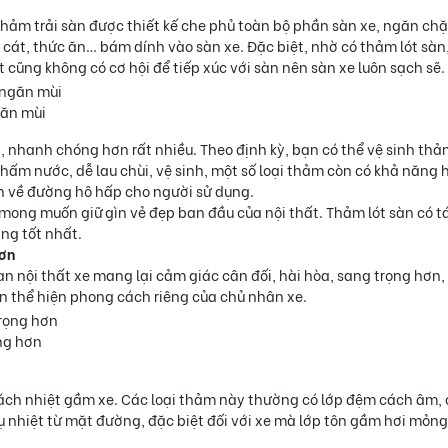
 Thảm trải sàn được thiết kế che phủ toàn bộ phần sàn xe, ngăn ch
cát, thức ăn… bám dính vào sàn xe. Đặc biệt, nhờ có thảm lót sàn
 cũng không có cơ hội để tiếp xúc với sàn nên sàn xe luôn sạch sẽ.
găn mùi
ng, nhanh chóng hơn rất nhiều. Theo định kỳ, bạn có thể vệ sinh thả
hấm nước, dễ lau chùi, vệ sinh, một số loại thảm còn có khả năng h
nh về đường hô hấp cho người sử dụng.
 mong muốn giữ gìn vẻ đẹp ban đầu của nội thất. Thảm lót sàn có 
ạng tốt nhất.
hơn
n nội thất xe mang lại cảm giác cân đối, hài hòa, sang trọng hơn,
ần thể hiện phong cách riêng của chủ nhân xe.
ng hơn
 cách nhiệt gầm xe. Các loại thảm này thường có lớp đệm cách âm,
 nhiệt từ mặt đường, đặc biệt đối với xe mà lớp tôn gầm hơi mỏng