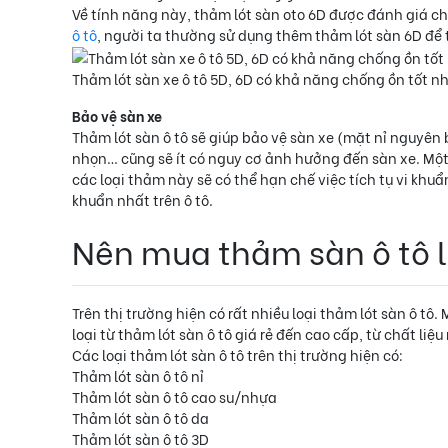
Về tính năng này, thảm lót sàn oto 6D được đánh giá c
ô tô
, người ta thường sử dụng thêm thảm lót sàn 6D để 
Thảm lót sàn xe ô tô 5D, 6D có khả năng chống ồn tốt n
Bảo vệ sàn xe
Thảm lót sàn ô tô sẽ giúp bảo vệ sàn xe (mặt nỉ nguyê
nhọn… cũng sẽ ít có nguy cơ ảnh hưởng đến sàn xe. Một 
các loại thảm này sẽ có thể hạn chế việc tích tụ vi khuẩ
khuẩn nhất trên ô tô.
Nên mua thảm sàn ô tô l
Trên thị trường hiện có rất nhiều loại thảm lót sàn ô tô.
loại từ thảm lót sàn ô tô giá rẻ đến cao cấp, từ chất liệ
Các loại thảm lót sàn ô tô trên thị trường hiện có:
Thảm lót sàn ô tô nỉ
Thảm lót sàn ô tô cao su/nhựa
Thảm lót sàn ô tô da
Thảm lót sàn ô tô 3D