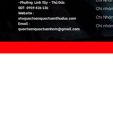
-Phường Linh Tây - Thủ Đức
SĐT: 0919 426 136
Chi nhán
Website :
Chi Nhán
otoquoctoanquoctuanthuduc.com
Email :
Chi nhán
quoctoanquoctuanhcm@gmail.com