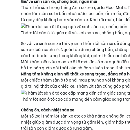
Giữ vệ sinh sàn xe, chống bẩn, ngăn mùi
Thảm trải sàn trong tiếng Anh có tên gọi là Floor Mats.
nhân làm sàn xe bị bẩn như nước, bụi bẩn, ẩm mốc, đất 
từ giày dép không bám vào sàn xe. Khi trời mưa, bùn đất
Thảm lót sàn ô tô giúp giữ vệ sinh sàn xe, chống bẩn, n
So với vệ sinh sàn xe thì vệ sinh thảm lót sàn sẽ dễ dà
sàn xe luôn sạch sẽ. Ngoài tác dụng chống bẩn, chống t
các hạt bụi lơ lửng trong không khí, giảm thiểu các bệ
Mặt khác, nếu vừa mua xe ô tô mới đa số mọi người đều
hỗ trợ bảo quản nội thất của chiếc xe luôn trong tình tr
Nâng tầm không gian nội thất xe sang trọng, đẳng cấp 
Một chiếc thảm sàn ô tô phối màu phù hợp với không gia
giá trị nội thất của chiếc xe. Thảm lót sàn cũng góp ph
Thảm lót sàn ô tô cao cấp mang đến cảm giác sang trọ
Chống ồn, cách nhiệt sàn xe
Một số loại thảm lót sàn xe oto có khả năng chống ồn,
nhiệt giúp giảm được âm vọng từ gầm lên, giảm hấp thụ
trải sàn còn giảm được độ rung gầm.