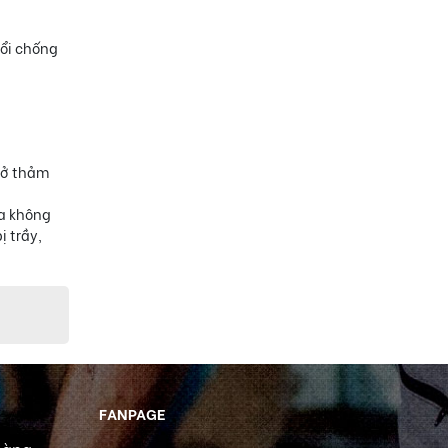
nổi chống
h ở thảm
ừa không
ị trầy,
FANPAGE