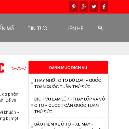
ẾN MÃI
TIN TỨC
LIÊN HỆ
C
DANH MỤC DỊCH VỤ
THAY NHỚT Ô TÔ ĐỦ LOẠI - QUỐC
TOÀN QUỐC TUÂN THỦ ĐỨC
… đa phần
DỊCH VỤ LÀM LỐP -THAY LỐP VÁ VỎ
nh. Để vệ
Ô TÔ - QUỐC TOÀN QUỐC TUÂN
THỦ ĐỨC
 vi khuẩn –
ang bị một
BẢO HIỂM XE Ô TÔ - XE MÁY -