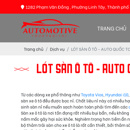
1282 Phạm Văn Đồng , Phường Linh Tây, Thành phố
TRANG CHỦ
Trang chủ
Dịch vụ
LÓT SÀN Ô TÔ - AUTO QUỐC 
LÓT SÀN Ô TÔ - AUTO
Từ các dòng xe phổ thông như
Toyota Vios
,
Hyundai i10
sàn xe ô tô đều được bọc nỉ. Chất liệu nỉ này có nhiều 
sinh sàn nỉ nếu muốn sạch hoàn toàn phải tìm đến các
Sàn xe ô tô là nơi tồn đọng rất nhiều bụi bẩn, nếu không 
nấm mốc gây hại sức khỏe. Nghiêm trọng hơn tiềm ẩn ng
bộ thảm trải sàn cho xe ô tô là rất cần thiết, bởi thảm s