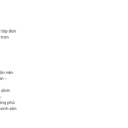
2 lớp đơn
 trơn
iản nên
ôn –
n dính
.
hông phủ
 sinh sàn