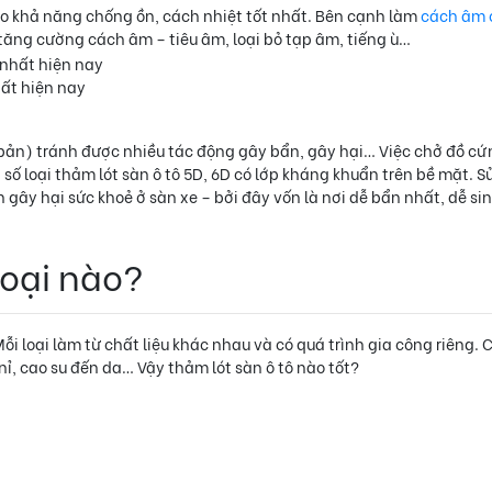
ho khả năng chống ồn, cách nhiệt tốt nhất. Bên cạnh làm
cách âm 
tăng cường cách âm – tiêu âm, loại bỏ tạp âm, tiếng ù…
hất hiện nay
n bản) tránh được nhiều tác động gây bẩn, gây hại… Việc chở đồ cứ
số loại thảm lót sàn ô tô 5D, 6D có lớp kháng khuẩn trên bề mặt. S
n gây hại sức khoẻ ở sàn xe – bởi đây vốn là nơi dễ bẩn nhất, dễ sin
oại nào?
 Mỗi loại làm từ chất liệu khác nhau và có quá trình gia công riêng. 
u nỉ, cao su đến da… Vậy thảm lót sàn ô tô nào tốt?