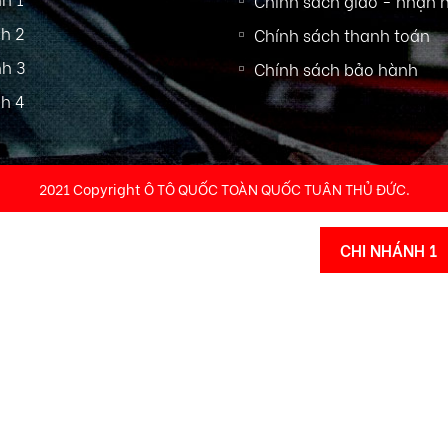
Chính sách giao - nhận 
h 2
Chính sách thanh toán
h 3
Chính sách bảo hành
h 4
2021 Copyright Ô TÔ QUỐC TOÀN QUỐC TUÂN THỦ ĐỨC.
CHI NHÁNH 1