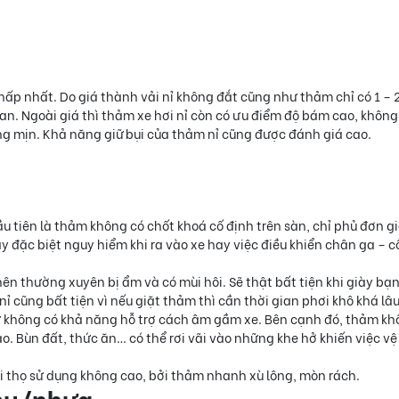
 thấp nhất. Do giá thành vải nỉ không đắt cũng như thảm chỉ có 1 – 
an. Ngoài giá thì thảm xe hơi nỉ còn có ưu điểm độ bám cao, không
 lông mịn. Khả năng giữ bụi của thảm nỉ cũng được đánh giá cao.
ầu tiên là thảm không có chốt khoá cố định trên sàn, chỉ phủ đơn g
này đặc biệt nguy hiểm khi ra vào xe hay việc điều khiển chân ga – c
ên thường xuyên bị ẩm và có mùi hôi. Sẽ thật bất tiện khi giày bạ
ỉ cũng bất tiện vì nếu giặt thảm thì cần thời gian phơi khô khá lâu
như không có khả năng hỗ trợ cách âm gầm xe. Bên cạnh đó, thảm k
o. Bùn đất, thức ăn… có thể rơi vãi vào những khe hở khiến việc vệ
ổi thọ sử dụng không cao, bởi thảm nhanh xù lông, mòn rách.
 su/nhựa