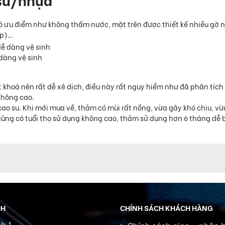
có ưu điểm như không thấm nước, mặt trên được thiết kế nhiều gờ 
iếp)…
 dàng vệ sinh
 khoá nên rất dễ xê dịch, điều này rất nguy hiểm như đã phân tíc
không cao.
cao su. Khi mới mua về, thảm có mùi rất nồng, vừa gây khó chịu, v
ũng có tuổi thọ sử dụng không cao, thảm sử dụng hơn 6 tháng dễ b
NH
CHÍNH SÁCH KHÁCH HÀNG
h 1